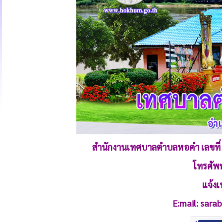
สำนักงานเทศบาลตำบลหอคำ เลขที่ 1
โทรศัพ
แจ้ง
E:mail: sar