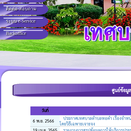
Q&A)
ติดต่อ-สอบถาม
ระบบ e-Service
Backoffice
ศูนย์ข้อ
วันที่
ประกาศเทศบาลตำบลหอคำ เรื่องจำหน่า
6 พ.ย. 2566
โดยวิธีเฉพาะเจาะจง
19 เม.ย. 2565
รายงานการสรุปข้อมูลการให้บริการ